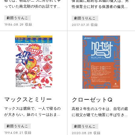
都では、朝廷が二つに分かれて争
保育園に勤める30歳の健人は、男
っていた南北朝の頃のお話です。
性保育士に対する保護者の偏見に
瀬戸内海の土岐島に、おもんとい
落ち込み、ゲイである秘密を打ち
劇団うりんこ
劇団うりんこ
う女の子と八兵衛爺とが暮らして
明けられず引きこもってしまっ
おりました。この爺は、若いころ
た。ある日、鏡を見ていると、1人
1986.08.29 収録
2017.07.31 収録
倭寇として遠く・朝鮮・中国の沿
の少女が現れて、言った『世界を
岸で活躍しておりましたが、ある
救って欲しい』少女に導かれて
海戦で、瀕死の中国人の女から預
1997年の教室へ そこで10歳の
かったのが赤ん坊のおもんだった
ぼくと出会い…
のです。ですから爺やは「おもん
のかかやんは、じゅごんになっ
て、西の海へおとうを探しに行っ
とる」と言いきかせて育てまし
た。それを固く
マックスとミリー
クローゼットQ
マックスは臆病で、一人で寝るの
高校２年生のユウキは、自宅の庭
が大きらい。妹のミリーはおませ
に祖父が建てた物置に半ば引きこ
でおしゃべり。マックスとミリー
もっている。部活はやめた。進路
劇団うりんこ
劇団うりんこ
は公演でペーターに会いました。
は見えない。孤島のような物置に
本当は友達が欲しいのにうまく友
は電気も家具もある。通販サイト
1994.08.21 収録
2020.08.28 収録