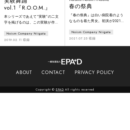
実験舞踊
春の祭典
vol.1『R.O.O.M.』
『春の祭典』は白い病院着のよう
本シリーズであえて“実験”の二文
なものを着た男女。初演が2021年
字を掲げるのは、この実験が作者
である以上、観客はコロナ禍を想
である私自身にとっての実験であ
Noism Company Niigata
起する。『春の祭典』は人知の及
Noism Company Niigata
るからに他ならない。音楽や物語
ばぬ自然にひれ伏す人間が、より
2021.07.25 収録
など、私にとっては外部の既存の
2019.02.11 収録
弱い者を「生け贄」として選び出
ものから得る刺激によって創作す
す話だが、金森はそこを超えて、
るのではなく、まずは空間及び動
さらに人々が共に厄災に立ち向か
きの法則を仮定し、そこから何が
っていく姿まで描きだしている。
生みだされるのかを創作過程にお
いて研究／記録すること。その科
ABOUT
CONTACT
PRIVACY POLICY
学的アプローチこそが本創作（実
験）の趣旨である。（金森穣）
Copyright ©
EPAD
All rights reserved