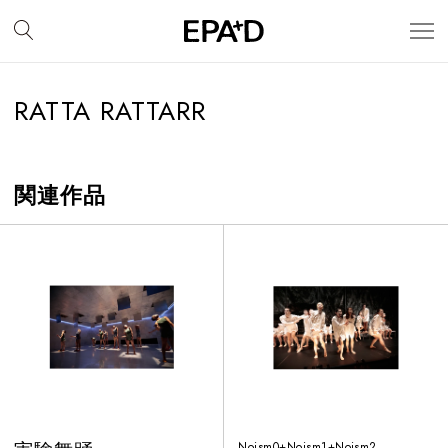
RATTA RATTARR
関連作品
Noism0+Noism1+Noism2