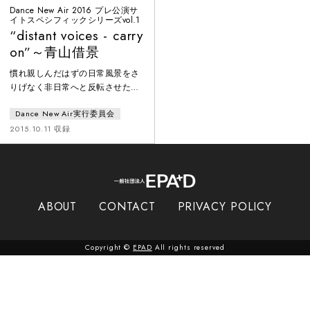
Dance New Air 2016 プレ公演サ
イトスペシフィックシリーズvol.1
“distant voices - carry
on”～青山借景
慣れ親しんだはずの日常風景をさ
りげなく非日常へと反転させた
『Borrowed Landscape-
Dance New Air実行委員会
Yokohama（横浜借景）』 から3年
－。ハイネ・アヴダルと篠崎由紀
2015.10.11 収録
子は、今年30周年を迎えるスパイ
ラル ［建築：槇文彦］ の空間を
舞台に、ヨーロッパと日本のアー
ティストによる国際共同制作
『“distant voices ‒ carry on』”～
ABOUT
CONTACT
PRIVACY POLICY
青山借景』に取り組みます。スパ
イラルの屋内外、一般に
Copyright ©
EPAD
All rights reserved