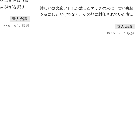
それは明日取り壊
ある物”を掘り起
淋しい放火魔ツトムが放ったマッチの火は、古い廃墟
し、夢と絶望が裏
を灰にしただけでなく、その地に封印されていた古い
善人会議
然と姿を現した現
物語を甦らせた。ツトムを巻き込んで、ロマンと愛憎
いったい何か
1988.05.19 収録
善人会議
のドラマが繰り広げられる。現代の物語作家・横内謙
介の名を世に知らしめた初期の傑作。
1986.04.16 収録