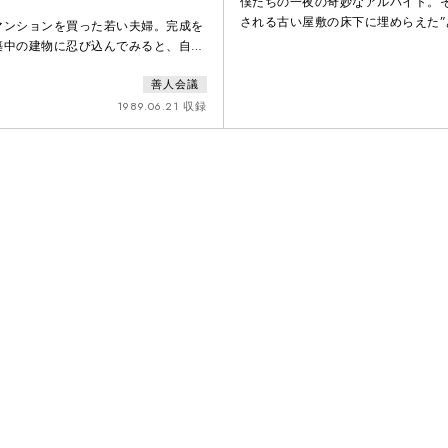
僕たちの一夜の奇妙なアルバイト。
される古い屋敷の床下に埋めらえた”
マンションを買った若い夫婦。完成を
こすことだった。正義と邪悪が交錯
築中の建物に忍び込んでみると、自分
取引を繰り返す都会の真ん中に、忽
べき部屋に、すでにジプシーの大家族
代の羅生門で、僕たちが見たものは
善人会議
た。生と死、家族と個人。その普遍的
―――。
かな笑いと、爽やかな涙で綴った、善
1989.06.21 収録
表作。心に優しいニューエイジプレ