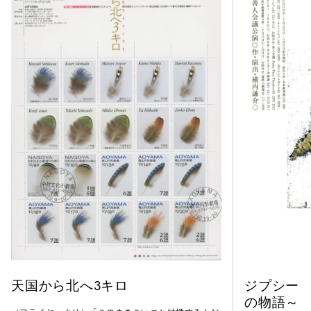
天国から北へ3キロ
ジプシー
の物語～