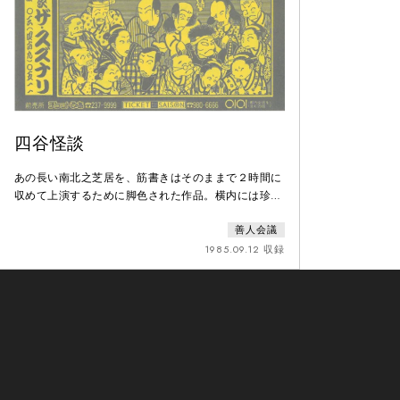
四谷怪談
あの長い南北之芝居を、筋書きはそのままで２時間に
収めて上演するために脚色された作品。横内には珍し
く、世界もテーマも原作のままである。
善人会議
1985.09.12 収録