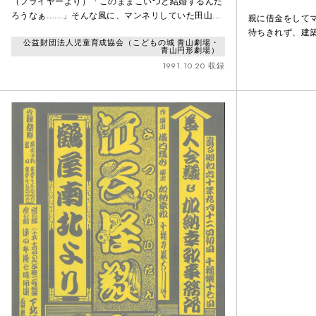
（フライヤーより）「このままこいつと結婚するんだ
ろうなぁ……」そんな風に、マンネリしていた田山と
親に借金をして
恋人たま子。2人を引き裂いたのは、たま子の突然の
待ちきれず、建
公益財団法人児童育成協会（こどもの城 青山劇場・
死だった。悲しむでもなく、結構楽しく日常生活を送
たちの家となる
青山円形劇場）
る田山をこっそり見守るたま子。そんなたま子を、天
が住み着いてい
1991.10.20 収録
国へ連れて行こうとあの手この手で説得する天使・
なテーマを穏や
巴。－「死んだ人間は無力なんです」「納得いかない
人会議時代の代
んだよなぁ」－’89年に東京サンシャインボーイズが
イ。
上演、今年7月に