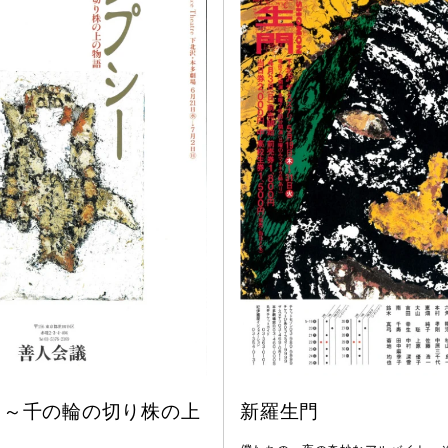
 ～千の輪の切り株の上
新羅生門