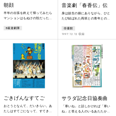
朝顔
音楽劇「春香伝」伝
半年の出張を終えて帰ってみたら
身は妓生の娘にありながら、ひと
マンションはもぬけの殻だった。
たび結ばれた両班との青年との愛
妻とは昨夜も電話で話したが、所
を信じ、牢につながれながらも、
B級遊劇隊
俳優館
詮は携帯電話だ。この部屋で俺と
再び逢える日を待つ春香。死をも
話してると、勝手に俺が信じてい
恐れぬ春香の「愛」をとおして見
1997.12.12 収録
ただけだったんだ。ガランとした
えてくるものは、何か。日本植民
リビングにはテーブルと椅子だ
地時代、朝鮮のとある町の芝居小
け。朝顔のツルがビッシリと巻き
屋で「春香伝」が演じられ
付いている。壁にも天井にも朝顔
る・・・。
が密生している。まるで何年も空
き室になっていたみたい
に・・・。
ごきげんなすてご
サラダ記念日協奏曲
おとうとなんて、だいきらい。あ
「寒いね」と話しかければ「寒い
たしはすてごになって、すてきな
ね」と答える人のいるあたたかさ