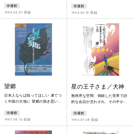
おうちにもらわれるんだ。そうい
愛ー仕事ーふるさとーその間を揺
俳優館
俳優館
って家出した小さな女の子と、か
れ動く”俵万智”というフィクショ
わいい「すてごなかま」たちのぼ
ン！短歌とドラマを音楽で綴りあ
1993.05.27 収録
1994.03.19 収録
うけんものがたり。
わせたシアター・ピース！
望郷
星の王子さま／犬神
日本人ならば知ってほしい 凍てつ
無秩序な空間、倒錯した世界で詩
く中国の大地に 望郷の熱き思いを
的な会話が交わされ、その中から
胸にいだき 今もなお・・・・・中
観客が自己の想像力の中に答えを
俳優館
俳優館
華人民共和国黒龍江省・密山駅
捜す。また、ガラガラと崩れ落ち
（旧満鉄東安駅）。かつて、ソ連
る舞台セットの中で自分は誰なの
1997.08.15 収録
1994.07.28 収録
侵攻から逃れようと避難列車に乗
かを観客に問いかけることによっ
り込んだ多くの日本人が、突然の
て、現実と虚構を見極めるという