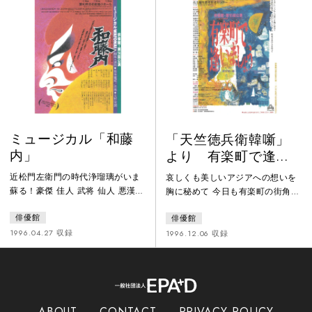
爆発事故により命を落としたこの
問題を観客に投げかける『星の王
ホームで、52年振りの再会を果た
子さま』。東北地方を舞台に、
した一組の男女がいた。当時恋人
血・母・故郷の二律相背反を主題
どうしであった二人を引き裂い
にして、呪術的な言葉の世界が繰
た、あの敗戦の混乱とソ連軍侵攻
り広げられる『犬神』。俳優館、
の地獄絵が、今時を超えて二人の
寺山に詩す！星の王子さま／犬神
脳裏に
の二本立て。
ミュージカル「和藤
「天竺徳兵衛韓噺」
内」
より 有楽町で逢い
ましょう
近松門左衛門の時代浄瑠璃がいま
哀しくも美しいアジアへの想いを
蘇る！豪傑 佳人 武将 仙人 悪漢
胸に秘めて 今日も有楽町の街角に
入り乱れて 中国大陸と日本 元禄
女がひとりたたずむ 約束のあの人
俳優館
俳優館
と平成を繋ぐ 勇壮な祭りが始まる
を待って
1996.04.27 収録
1996.12.06 収録
ABOUT
CONTACT
PRIVACY POLICY