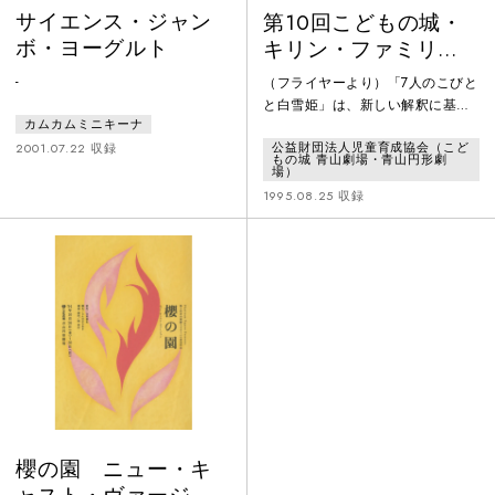
サイエンス・ジャン
第10回こどもの城・
ボ・ヨーグルト
キリン・ファミリー
劇場「7人のこびとと
-
（フライヤーより）「7人のこびと
白雪姫」
と白雪姫」は、新しい解釈に基づ
カムカムミニキーナ
いて大胆なアレンジを加えた、全
公益財団法人児童育成協会（こど
く新しい「白雪姫」です。「ET」
2001.07.22 収録
もの城 青山劇場・青山円形劇
に感動し「バック・トゥ・ザ・フ
場）
ューチャー」で青春を過ごした、
1995.08.25 収録
スピルバーグ世代のパパとママ
に、是非観て頂きたいお芝居で
す。そして子ども達と一緒に笑
い、 手に汗握り、こんな「白雪
姫」の語り方もアリなんだなと、
家に帰ってさっそく本を開き、 発
声練習を始めてしまう...そんな魔
法をか
櫻の園 ニュー・キ