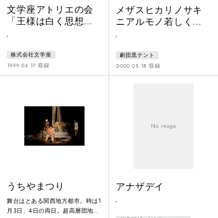
文学座アトリエの会
メザスヒカリノサキ
「王様は白く思想す
ニアルモノ若しくは
る」
パラダイス
-
-
株式会社文学座
劇団黒テント
1999.04.17 収録
2000.05.18 収録
うちやまつり
アナザデイ
舞台はとある関西地方都市。時は1
-
月3日、4日の両日。超高層団地に