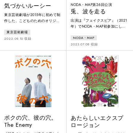
気づかいルーシー
NODA・MAP第26回公演
兎、波を走る
東京芸術劇場が2015年に初めて制
出演は『フェイクスピア』（2021
作した、こどものためのオリジナ
年）でNODA・MAP初参加にし
ル作品。原作は松尾スズキの文／
て、その年度の読売演劇大賞最優
東京芸術劇場
絵による 『気づかいルーシー』
NODA・MAP
秀男優賞を受賞した高橋一生、そ
（千倉書房）、脚本・演出はノゾ
2022.09.10 収録
して22年の『「Q」: A Night At
2023.07.08 収録
エ征爾。主人公のルーシーと、育
The Kabuki』のワールドツアーで
ての親のおじいさん、飼い馬が互
国内外の観客を魅了した松たか
いに気づかいしすぎるあまりに引
子。さらに今回がNODA・MAP初
き起こす残念な悲喜劇が、オリジ
参加となった多部未華子に加え、
ナルスコアの生演奏に乗せて、歌
秋山菜津子、大倉孝二、大鶴佐
あり踊りありで展開する、ほろ苦
助、山崎一ら、いずれ劣らぬ実力
くも楽しい舞台。2017年の再演に
派が勢ぞろい。変幻自在の野田演
続き、2022年に再再演をおこな
出を縦横
ボクの穴、彼の穴。
あたらしいエクスプ
The Enemy
ロージョン