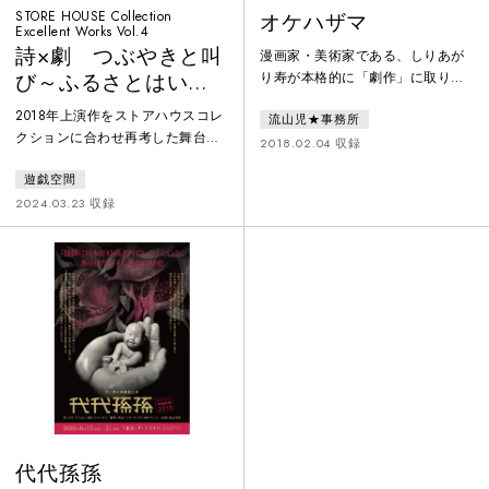
STORE HOUSE Collection
オケハザマ
Excellent Works Vol.4
詩×劇 つぶやきと叫
漫画家・美術家である、しりあが
り寿が本格的に「劇作」に取り組
び～ふるさとはいま
んだ2017年の話題作。戦国天下取
もなお～
2018年上演作をストアハウスコレ
流山児★事務所
りの最大の合戦：桶狭間の戦いの
クションに合わせ再考した舞台。
前夜、未来のオケハザマの予知夢
2018.02.04 収録
東日本大震災の記憶を留めた和合
に悩む今川義元にスポットを当
遊戯空間
亮一の『詩の礫』は優れた現代詩
て、戦を避けつつ運命に吸い込ま
であると同時に優れた記録文学で
2024.03.23 収録
れてゆく、人の葛藤、歴史の皮肉
ある。遊戯空間では震災以後、和
を描き高い評価を得た。演出：流
合の現代詩『詩の礫』『詩ノ黙
山児祥、音楽：坂本弘道、映像：
礼』『廃炉詩篇』などを繰り返し
浜嶋将弘、客演に山像かおり〈西
演劇化してきた。当時の絶望感と
瓜糖〉、井村タカオを迎え30人を
憤りを鮮明に想起させる言葉の力
超える大殺陣のシーン、映像との
により、本公演が、３・１１の記
コラボ
憶を呼び起こし、現代社会を再考
するきっかけとなることを願う。
代代孫孫