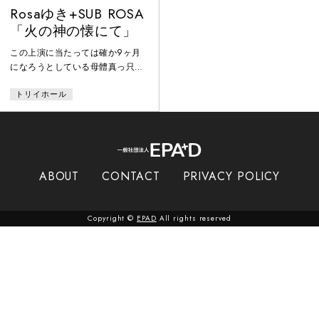
Rosaゆき+SUB ROSA
「火の神の懐にて」
この上演に当たっては確か9ヶ月
になろうとしている母體真っ只
中、體は刻々と変化していた。そ
トリイホール
れそのものをどう作品にするかの
試みがこの公演の醍醐味だった。
胎児を育もうとする體は異常に睡
眠を要求する傍ら、公演などとい
う目論見に向かっており、育もう
とする母體と公演を貫こうとする
ABOUT
CONTACT
PRIVACY POLICY
意志が、闘いながら交錯して出来
上がって行った。
Copyright ©
EPAD
All rights reserved