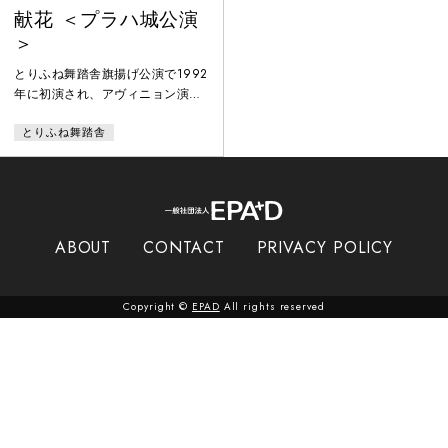
献花 ＜プラハ城公演
＞
とりふね舞踏舎旗揚げ公演で1992
年に初演され、アヴィニョン演劇
祭やニューヨーク、京都上賀茂神
とりふね舞踏舎
社など、国内外で上演を重ねてい
る作品。子を置いて自死した友人
の作家・鈴木いづみをモデルに、
三上賀代が修士論文で明らかにし
た「土方舞踏譜」を使って振付・
構成されている。例えば前半の
ABOUT
CONTACT
PRIVACY POLICY
「子を抱く幽霊の通過」の舞踏譜
は「子を抱く幽霊の通過―流れる
首―子を抱く－月光―シーツ－天
Copyright ©
EPAD
All rights reserved
井の糸―オーイ」。後半の景は
「愛の日々