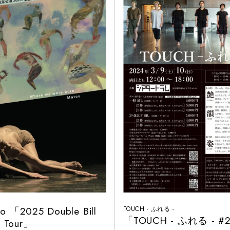
to 「2025 Double Bill
TOUCH - ふれる -
「TOUCH - ふれる - #
C Tour」