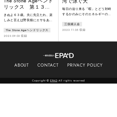
The Stone Ageヘンド
湾で泳ぐ犬
リックス 第１３回
毎日の迫り来る「暇」とどう対峙
公演「それなのに楽
するかのみにそのエネルギーの全
きぬよ６３歳。夫に先立たれ、楽
しいと言う」
てを費やし過ごした青春の日々。
しみと言えば野良猫にエサをあげ
三俣婦人会
それは極めて純度の高い不毛であ
ること。そんな野良猫も最近は姿
りかつ最大級に豊かな時間だっ
2023.11.05 収録
The Stone Ageヘンドリックス
を見ていない。そんな折、昔の劇
た。今になって振り返ればの話。
団仲間が訪ねてきた。彼らの説得
2023.09.03 収録
ここ最近はなんだかすぐにくたび
で、しぶしぶ芝居の稽古を始める
れちゃう。大好きな悪口を云うエ
きぬよ。だが数十年ぶりの芝居は
ネルギーさえままならない。そん
楽しかった。きぬよに認知症の傾
なわけでもっかいあの頃の黄金の
向があり心配になって実家に戻っ
不毛を 取り戻そうというのがこ
てきた、きぬよの一人娘のなお
ABOUT
CONTACT
PRIVACY POLICY
の劇です。灼熱の八月、午前0時
み。きぬよとなおみのこれまでと
ぼくは一体の死体と出会った
これからの物語。きぬよ、人生最
後の大舞台の幕があがる！！
Copyright ©
EPAD
All rights reserved