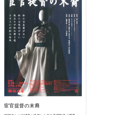
宦官提督の末裔