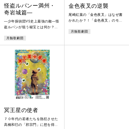
怪盗ルパンー満州・
金色夜叉の逆襲
奇岩城篇―
尾崎紅葉の「金色夜叉」はなぜ書
かれたか？！「金色夜叉」のモデ
―少年探偵団VS史上最強の敵―怪
ルとは誰か？現実のさらなる悲劇
盗ルパンが狙う秘宝とは何か？
月蝕歌劇団
とは？「金色夜叉」の謎全てを解
1940年代の中国から日本へ。悪夢
明し、ここに上演！！
月蝕歌劇団
の暗闘と略奪が…。その時、明智
探偵と少年探偵団は？
冥王星の使者
７０年代の若者たちを熱狂させた
高橋和巳の「邪宗門」に想を得