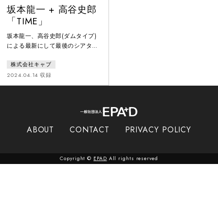
坂本龍一 + 高谷史郎
「TIME」
坂本龍一、高谷史郎(ダムタイプ)
による最新にして最後のシアター
ピースの日本初上演。『LIFE a
株式会社キャブ
ryuichi sakamoto opera 1999』に
続き坂本龍一が生前全曲を書き下
2024.04.14 収録
ろし。高谷史郎とコンセプトを考
案、創作。田中泯、宮田まゆみ
(笙)、石原淋のパフォーマンスと
サウンド／インスタレーション／
ヴィジュアルアート。そのすべて
ABOUT
CONTACT
PRIVACY POLICY
が、光と水が交錯し幻出する、幾
つもの「夢」とともに、劇場空間
で融
Copyright ©
EPAD
All rights reserved