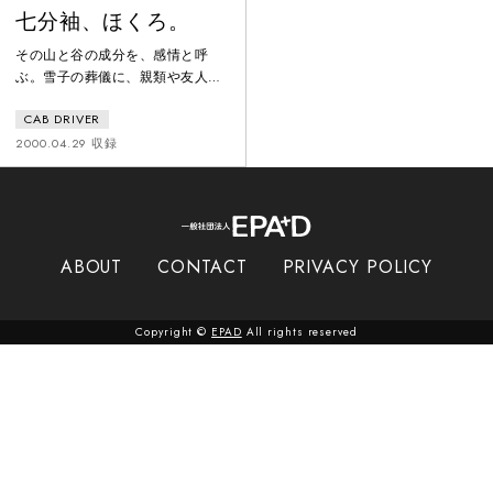
七分袖、ほくろ。
その山と谷の成分を、感情と呼
ぶ。雪子の葬儀に、親類や友人は
誰ひとり参列しなかった。なぜな
CAB DRIVER
ら、雪子のアドレス帳に書かれて
いたものは、すべて架空だったか
2000.04.29 収録
ら。そして夫の元には、雪子の綴
った日記と自転車だけが残される
のだが、日記帳はなぜか最後のペ
ージだけが破り取られており……
ABOUT
CONTACT
PRIVACY POLICY
Copyright ©
EPAD
All rights reserved