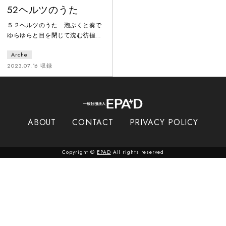
52ヘルツのうた
５２ヘルツのうた 泡ぶくと奏で
ゆらゆらと目を閉じて沈む彷徨い
ながら差し出す今日も触角のよう
Arche
な手鯨の唄に耳を傾け アスファル
トを叩く「５２ヘルツの周波数で
2023.07.16 収録
鳴く、世界唯一の個体と言われる
鯨（実話）」をテーマに、現代社
会が抱える孤独や不安を、鯨の届
かない声と重ね合わせ、身体表
現・美術を交え上演しました。タ
ABOUT
CONTACT
PRIVACY POLICY
イトル”52ヘルツのうた”とは、
1989年にアメリカ、ウッズホール
海洋研究所の科学者達が初めて52
Copyright ©
EPAD
All rights reserved
ヘ