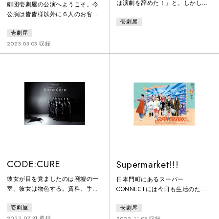
る観客』
は演劇を辞めた！」と。しかし彼
劇団壱劇屋の公演へようこそ。今
がそう話す場所は舞台上で、その
公演は皆皆様以外に６人のお客様
壱劇屋
姿は観客に見られており、それは
がご来場されます。その６人のお
劇そのものである。彼がいるのは
壱劇屋
客様も皆皆様と同じようにチケッ
未だに劇の中の…
トを購入し、受付を通り、客席に
2023.03.03 収録
案内されることでしょう。ただし
彼らは皆皆様とは別の客席に案内
されます。今公演は対面に設置さ
れたもう一つの客席で、小劇場演
劇を観劇する６人のお客様をご覧
いただきます。どなた様も観劇ル
ールを守って、目の前の「６人の
悩める観客」をごゆっくりとお楽
しみくださ
CODE:CURE
Supermarket!!!
彼女が目を覚ましたのは廃墟の一
日本門町にあるスーパー
室。彼女は物色する。資料、手
CONNECTには今日も生活のため
紙、ダイス、動物の遺骸。そこへ
に様々な人が集い、その数だけド
壱劇屋
壱劇屋
白衣の男が現れ、錠剤を勧めてく
ラマが生まれる。何気ないけど懸
る。この廃墟で密かに行われてい
命な人間模様がスーパーのあちこ
2022.07.31 収録
2022.11.03 収録