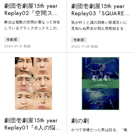
劇団壱劇屋15th year
劇団壱劇屋15th year
Replay02『空間スペ
Replay03『SQUARE
ース３Ｄ』
AREA』
舞台は複数の空間が重なって存在
気が付くと謎の四角い部屋互いに
しているブラックボックスこの不
見知らぬ男女が四人突然始まるカ
思議な空間を巡ってドラマがある
ウントダウン死角から襲いかかる
壱劇屋
壱劇屋
ある者は二次元空間へ消えた妻を
視覚できない刺客この部屋から出
探すある者はゴミ処理場を作ろう
る資格とは謎の部屋に閉じ込めら
2023.07.31 収録
2023.11.05 収録
と画策するある者は土地を買い漁
れた人々に奇妙な出来事が次々と
って儲けようとするある者は盤上
襲いかかる世にも奇妙な脱出劇
の空間で戦っているある者は秘湯
の温泉を探しているある者はネッ
ト空間で成り上がろうとするある
者は…ある者は…空間の数だけド
ラマがあるそれらの空間が一つに
なる時空間は混沌に包まれる
劇団壱劇屋15th year
劇の劇
Replay01『6人の悩め
かつて俳優だった男は語る。「俺