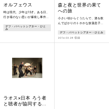
オルフェウス
森と夜と世界の果て
への旅
時は現代、少年は15才。ある日、
行き場のない思いが爆発し事件を
小さい頃からぐうたらで、酒を飲
起こす。少年は自転車に乗り、た
んでばかりのトホホな放蕩息子・
デフ・パペットシアター・ひと
だひたすら国道を北に走る。突
ジュジュマン。ある日、とびきり
み
然、奇妙な美術館が現れる。道化
デフ・パペットシアター・ひとみ
ウマーいやし酒を造るヤシオーが
の手招きで引き寄せられるよう
死んじゃった。そのヤシオーに会
2014.03.28 収録
に、その中に入ってしまう少年。
いにいくため、森と夜と奇々怪々
館内にはオブジェや絵、その中に
な世界へ足を踏み入れ、困難に向
一枚のオルフェウスの肖像画。食
き合いながらも歩き出す。自分と
い入るように見つめていた少年は
出会い、未知なる道ゆく旅路の果
みるみる額縁の中へ吸い込まれ、
ては、一体何処に辿り着くだろ
ついにはオルフェウスの身体に溶
う？生と死と、人と精霊、この世
け込み、3000年前にタイムスリッ
とあの世、森と夜と世界の果てへ
プする。
の冒険劇！
ラオス×日本 ろう者
と聴者が協同する