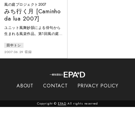
風の庭プロジェクト2007
みち行く月 [Caminho
da lua 2007]
ユニット風舞妙韻による俳句から
生まれる風楽作品。第1回風の庭プ
ロジェクトで構想・総合指導：田
田中トシ
中トシ。アルテゾンス・ド・コー
ポ、ニレ・アートとのコラボレー
2007.06.29 収録
ションにより風の家（サンパウ
ロ）の砂舞台で催された。それは
家族、庭、コミュニテイーそして
身体と自然を廻ぐるパフォーマン
スアート。2007年サンパウロ州文
ABOUT
CONTACT
PRIVACY POLICY
化局文化活動プログラム（Pac）の
助成で実現。
Copyright ©
EPAD
All rights reserved