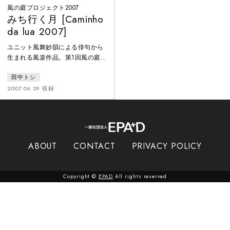
風の庭プロジェクト2007
みち行く月 [Caminho
da lua 2007]
ユニット風舞妙韻による俳句から
生まれる風楽作品。第1回風の庭プ
ロジェクトで構想・総合指導：田
田中トシ
中トシ。アルテゾンス・ド・コー
ポ、ニレ・アートとのコラボレー
2007.06.29 収録
ションにより風の家（サンパウ
ロ）の砂舞台で催された。それは
家族、庭、コミュニテイーそして
身体と自然を廻ぐるパフォーマン
スアート。2007年サンパウロ州文
ABOUT
CONTACT
PRIVACY POLICY
化局文化活動プログラム（Pac）の
助成で実現。
Copyright ©
EPAD
All rights reserved