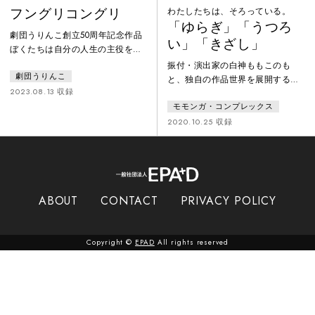
フングリコングリ
わたしたちは、そろっている。
「ゆらぎ」「うつろ
劇団うりんこ創立50周年記念作品
い」「きざし」
ぼくたちは自分の人生の主役をし
ながら、周りの人の人生の脇役を
振付・演出家の白神ももこのも
劇団うりんこ
してるんだそんなお客様に、ぼく
と、独自の作品世界を展開するモ
は、ふしぎなお話をたくさん聞か
2023.08.13 収録
モンガ・コンプレックスによる作
せてるんだ。すると、鍵を閉め忘
モモンガ・コンプレックス
品。白神は新型コロナウイルス感
れた図書室から、お話の登場人物
染症対策で外出自粛期間中、会え
2020.10.25 収録
たちが飛び出し大騒ぎに…20人以
ない人や行けなくなった場所への
上の劇団員が、所狭しとうりんこ
思いを馳せるなか「個と全体」に
劇場を駆け巡る！にぎやかで、ち
ついて考えるようになった。そし
ょっぴりきみょうなファンタジ
てこの体験をさまざまな情景から
ー。
一人の人間を浮かび上がらせる
ABOUT
CONTACT
PRIVACY POLICY
「伊勢物語」の構造に重ね、上演
という集団で取り組む表現形態の
なかで、どのように個の存在を放
Copyright ©
EPAD
All rights reserved
言し連ねていく