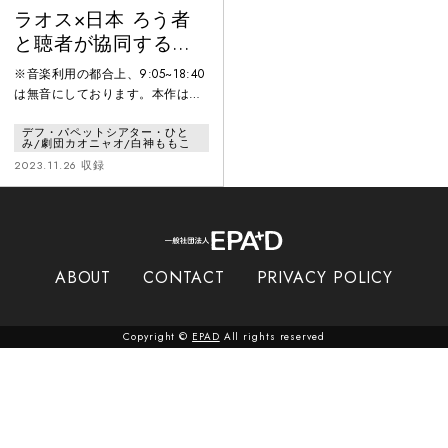
ラオス×日本 ろう者
と聴者が協同する
「アジアのオブジェ
※音楽利用の都合上、9:05~18:40
クトシアター ワーク
は無音にしております。本作は、
インプログレス公
ろう者と聴者が協働する劇団カオ
デフ・パペットシアター・ひと
ニャオ（ラオス）とデフ・パペッ
演」
み/劇団カオニャオ/白神ももこ
トシアター・ひとみ（日本）が、
2023.11.26 収録
柔軟な発想と構成で新しい空間を
生み出す振付家・演出家の白神も
もこ（モモンガコンプレックス主
宰）を迎え、人形とモノと身体に
よる新しい創造を目指した国際共
同制作作品。2018年から交流を深
ABOUT
CONTACT
PRIVACY POLICY
めてきた２劇団に、本年初めて白
神氏が加わり、ラオスでの５
Copyright ©
EPAD
All rights reserved