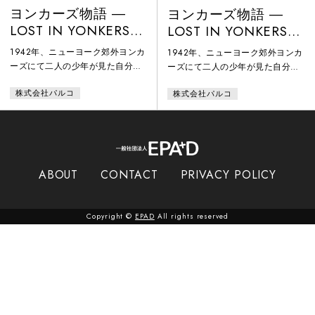
ヨンカーズ物語 ―
ヨンカーズ物語 ―
LOST IN YONKERS
LOST IN YONKERS
野村版
松田版
1942年、ニューヨーク郊外ヨンカ
1942年、ニューヨーク郊外ヨンカ
ーズにて二人の少年が見た自分た
ーズにて二人の少年が見た自分た
ち、ドイツからの移民ユダヤ人一
ち、ドイツからの移民ユダヤ人一
株式会社パルコ
株式会社パルコ
家のおかしくも、せつない家族愛
家のおかしくも、せつない家族愛
を描く。
を描く。
ABOUT
CONTACT
PRIVACY POLICY
Copyright ©
EPAD
All rights reserved