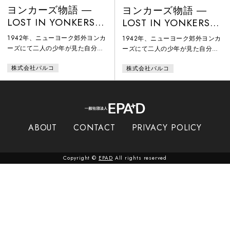
ヨンカーズ物語 ―
ヨンカーズ物語 ―
LOST IN YONKERS
LOST IN YONKERS
野村版
松田版
1942年、ニューヨーク郊外ヨンカ
1942年、ニューヨーク郊外ヨンカ
ーズにて二人の少年が見た自分た
ーズにて二人の少年が見た自分た
ち、ドイツからの移民ユダヤ人一
ち、ドイツからの移民ユダヤ人一
株式会社パルコ
株式会社パルコ
家のおかしくも、せつない家族愛
家のおかしくも、せつない家族愛
を描く。
を描く。
ABOUT
CONTACT
PRIVACY POLICY
Copyright ©
EPAD
All rights reserved