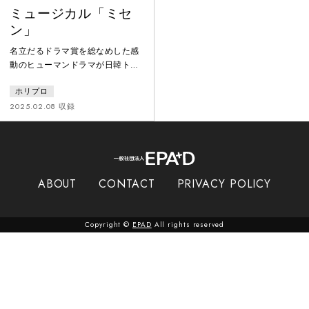
ミュージカル「ミセ
ン」
名立だるドラマ賞を総なめした感
動のヒューマンドラマが日韓トッ
プクリエイターによってミュージ
ホリプロ
カル化。耳に残る音楽とダンスが
融合し、心温まる新たなミュージ
2025.02.08 収録
カルが誕生。日韓のトップクリエ
イター陣の手によってミュージカ
ル化され初演の幕が開いた。脚本
のパク・へリムによって豊かな人
間ドラマが描かれ、チェ・ジョン
ABOUT
CONTACT
PRIVACY POLICY
ユンによる耳に残る音楽、オ・ル
ピナによる現実と想像を越える演
出、さらに、KAORIaliveによる物
Copyright ©
EPAD
All rights reserved