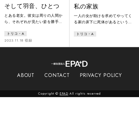
そして羽音、ひとつ
私の家族
とある老女。彼女は周りの人間か
一人の女が助けを求めてやってく
ら、それぞれが見たい姿を勝手に
る家の床下に死体があるというあ
投影され、彼女自身が顧みられる
なたは半信半疑で女に同行する床
トリコ・A
トリコ・A
ことはない。一方当人は、何もわ
下のハッチを開ける闇あなたは胸
からない風でいながらしたたかに
を撫で下ろす目を凝らしながら言
2023.11.18 収録
生に執着している。社会から見え
う何もないじゃないかあなたはハ
ない存在にされても、息をしなく
ッチを閉めてふと身震いするあな
てはならない、なぜなら私は、生
たの身体は気がついているその闇
きているのだから・・・。人生の
にあなたがすでに踏み込んでいる
最終章。認知症を患いながらも周
ことに
ABOUT
CONTACT
PRIVACY POLICY
りの人間との関わりの中で、自分
らしく生きることを選択する、老
女の物語。
Copyright ©
EPAD
All rights reserved