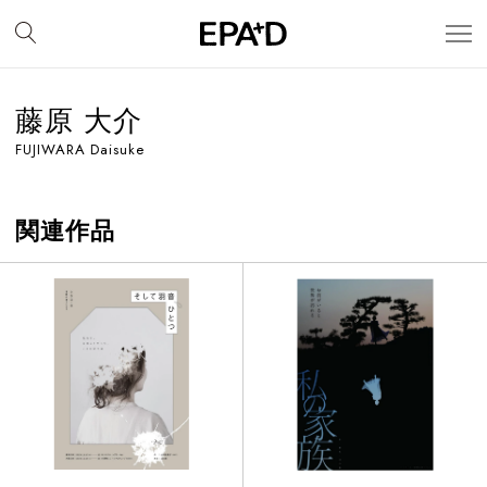
藤原 大介
FUJIWARA Daisuke
関連作品