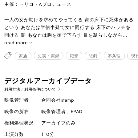
主催：トリコ・Aプロデュース
一人の女が助けを求めてやってくる 家の床下に死体がある
という あなたは半信半疑で女に同行する 床下のハッチを
開ける 闇 あなたは胸を撫で下ろす 目を凝らしながら...
read more
家族
史実・実録
犯罪
悲劇
不条理
現
デジタルアーカイブデータ
利用方法／利用条件について
映像管理者
合同会社stamp
映像の所在
映像管理者、EPAD
権利処理状況
アーカイブのみ
上演分数
110分