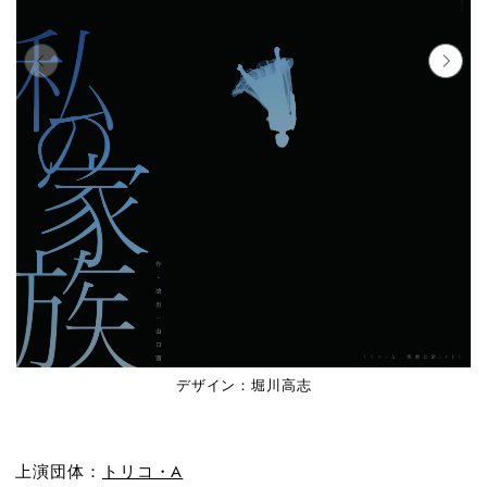
デザイン：堀川高志
上演団体：
トリコ・A