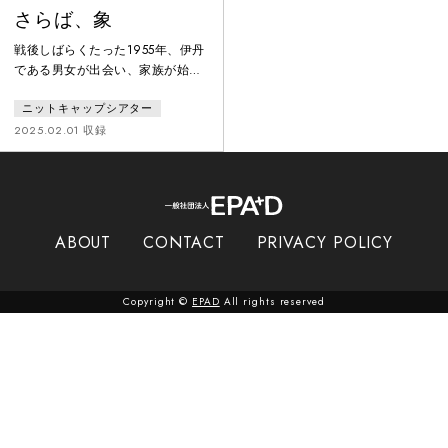
さらば、象
戦後しばらくたった1955年、伊丹
である男女が出会い、家族が始ま
る。万博の熱気、バブルの高揚、
ニットキャップシアター
震災の喪失、検査と対策の時代を
経て現代まで――伊丹で豆腐屋を
2025.02.01 収録
営むある家族の歴史を、いくつも
の時代と街の風景を通して描いた
舞台。ごまのはえの脚本と小原延
之の演出が初タッグを組み、2025
年度で閉館を迎える伊丹アイホー
ABOUT
CONTACT
PRIVACY POLICY
ルと人々の物語を語り直した。
Copyright ©
EPAD
All rights reserved