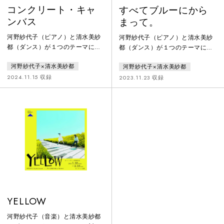
コンクリート・キャ
すべてブルーにから
ンバス
まって。
河野紗代子（ピアノ）と清水美紗
河野紗代子（ピアノ）と清水美紗
都（ダンス）が１つのテーマに対
都（ダンス）が１つのテーマに対
して感性をぶつけ合った共同作
して感性をぶつけ合った共同作
河野紗代子×清水美紗都
河野紗代子×清水美紗都
品。精彩を欠く現代人のグレーな
品。海は刻々と表情を変え、様々
日常生活の中にも、コンクリート
なブルーを見せてくれる。キラキ
2024.11.15 収録
2023.11.23 収録
の狭間に咲くタンポポやグラフィ
ラとした心躍る水色のブルー。時
ティのような希望の鮮やかさが存
間の流れがゆっくりに感じる水中
在する。限りなく続くこの単調な
の瑠璃色のブルー。吸い込まれそ
コンクリートの世界をキャンバス
うな夜の濃紺のブルー。荒れ狂っ
に、ピアノとダンスでどんな絵を
た波の限りなく灰色に近いブル
描けるか。
ー。「青」という色が持つミステ
リアスな多面性をピアノとダンス
で描く。
YELLOW
河野紗代子（音楽）と清水美紗都