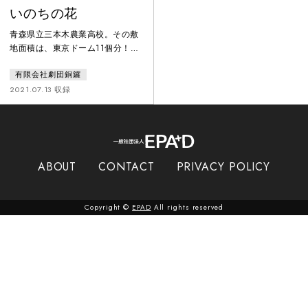
いのちの花
青森県立三本木農業高校。その敷
地面積は、東京ドーム11個分！入
学したマナミたちは、1年目は寮生
有限会社劇団銅鑼
活。可愛い制服を着ることもな
く、毎日作業着で、早朝から糞の
2021.07.13 収録
匂いにやられながらも家畜たちの
世話に励む日々。ある日、見学に
訪れた動物愛護センターで、殺処
分された動物たちの骨が「ゴミ」
として捨てられていることを知る
ABOUT
CONTACT
PRIVACY POLICY
―自分たちにできることはないだ
ろうか？
Copyright ©
EPAD
All rights reserved