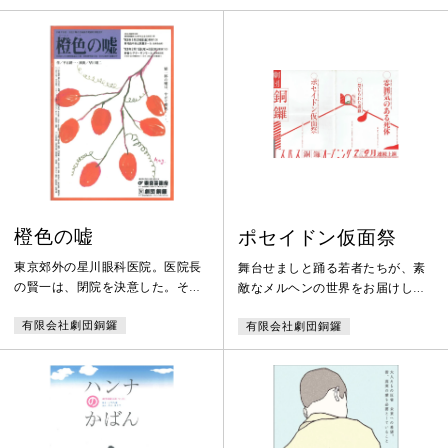
橙色の嘘
ポセイドン仮面祭
東京郊外の星川眼科医院。医院長
舞台せましと踊る若者たちが、素
の賢一は、閉院を決意した。そし
敵なメルヘンの世界をお届けしま
て賢一は、医院に三〇年間勤め、
す。 青い海にポッカリ浮かび上
有限会社劇団銅鑼
有限会社劇団銅鑼
彼の一人娘の母親代わりをもつと
がった小さな島。この島から金鉱
めた看護師の陽子に蓼科のコテー
が発見され、貧しかった人々の心
ジをプレゼントし、勇退。これで
は浮かれ騒いでいます。ところ
一件落着。ところが「先生、私、
が、そのかげに・・・今宵は年に
嘘をついていたんです。ここはど
一度のポセイドンの祭り。若者達
うしても、先生に辻褄を合わせて
は素晴らしい恋にめぐりあうため
いただかないと」「私、死ンジャ