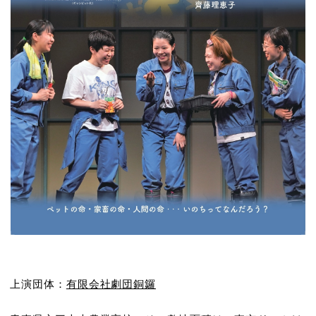
上演団体：
有限会社劇団銅鑼