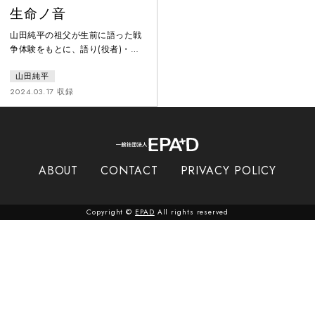
生命ノ音
山田純平の祖父が生前に語った戦
争体験をもとに、語り(役者)・音
楽(和太鼓、邦楽器、唄)・振付
山田純平
と、様々な舞台演出の手法を用い
て創作した和太鼓音楽劇。演者の
2024.03.17 収録
全身全霊のパフォーマンスが、ラ
バウルの激戦地での壮絶な出来事
とリンクして、太鼓の深い響きは
「生命ノ音」として客席に迫る。
参考文献:「歩兵第229連隊戦友会
ABOUT
CONTACT
PRIVACY POLICY
ラバウルの思い出」
Copyright ©
EPAD
All rights reserved