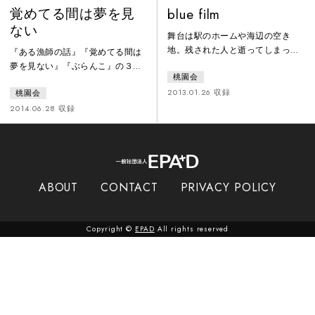
覚めてる間は夢を見
blue film
ない
舞台は駅のホームや海辺の空き
地。残された人と逝ってしまった
『ある漁師の話』『覚めてる間は
人々が出会う物語。阪神淡路大震
夢を見ない』『ぶらんこ』の３本
桃園会
災の風化していく記憶をファンタ
の短編で紡がれる深津篤史の私戯
ジックに描く、深津篤史の代表作
2013.01.26 収録
桃園会
曲的作品。震災で無くなった家、
の一つ。初演は2002年。2012年の
失踪した父の靴、入院先での妻と
2014.06.28 収録
再演を経て、2013年に桃園会20周
の思い出など記憶の数々が描かれ
年記念二作上演として『よぶに
る。短編『覚めてる間は夢を見な
は、とおい』と同時上演された。
い』は深津篤史の最期の作・演出
作品。
ABOUT
CONTACT
PRIVACY POLICY
Copyright ©
EPAD
All rights reserved