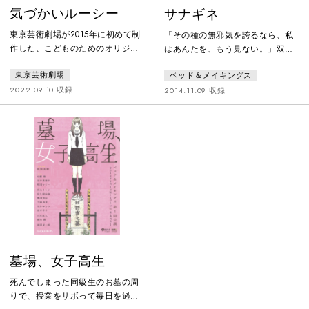
気づかいルーシー
サナギネ
東京芸術劇場が2015年に初めて制
「その種の無邪気を誇るなら、私
作した、こどものためのオリジナ
はあんたを、もう見ない。」双数
ル作品。原作は松尾スズキの文／
姉妹が青山円形劇場にて過去に三
東京芸術劇場
ベッド＆メイキングス
絵による 『気づかいルーシー』
度も上演した円形でしか為し得な
（千倉書房）、脚本・演出はノゾ
い、円形のための芝居。＜幼生サ
2022.09.10 収録
2014.11.09 収録
エ征爾。主人公のルーシーと、育
イド＞とある田舎町に暮らす14歳
ての親のおじいさん、飼い馬が互
のヨシノが、自分で自分に八つ当
いに気づかいしすぎるあまりに引
たりしながら、都会へ飛び出す物
き起こす残念な悲喜劇が、オリジ
語。割れた世界の向こうに思い出
ナルスコアの生演奏に乗せて、歌
みたいな未来を目撃します。＜成
あり踊りありで展開する、ほろ苦
体サイド＞都会で暮らす24歳のヨ
くも楽しい舞台。2017年の再演に
シノが、世の中に八つ当たりしな
続き、2022年に再再演をおこな
がらほふく前進する物語。割れた
世界の
墓場、女子高生
死んでしまった同級生のお墓の周
りで、授業をサボって毎日を過ご