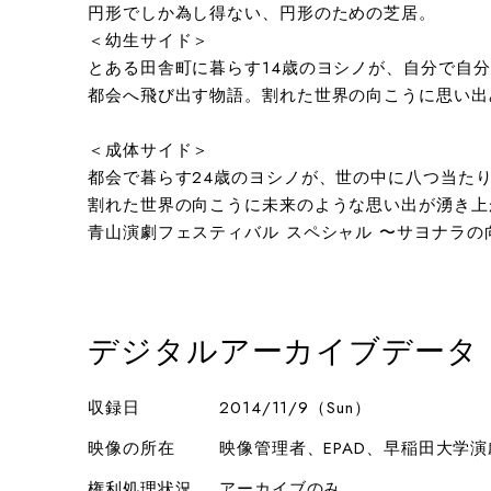
円形でしか為し得ない、円形のための芝居。
＜幼生サイド＞
とある田舎町に暮らす14歳のヨシノが、自分で自
都会へ飛び出す物語。割れた世界の向こうに思い出
＜成体サイド＞
都会で暮らす24歳のヨシノが、世の中に八つ当た
割れた世界の向こうに未来のような思い出が湧き上
青山演劇フェスティバル スペシャル 〜サヨナラの向
デジタルアーカイブデータ
収録日
2014/11/9（Sun）
映像の所在
映像管理者、EPAD、早稲田大学
権利処理状況
アーカイブのみ