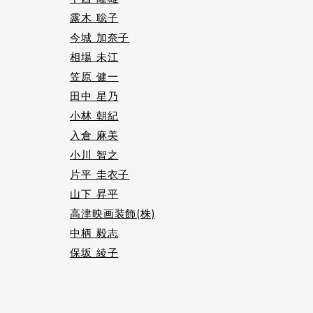
露木 聡子
今城 加奈子
相場 未江
笠原 健一
田中 星乃
小林 朝紀
入倉 麻美
小川 智之
片平 圭衣子
山下 昇平
高津映画装飾(株)
中柄 毅志
保坂 綾子