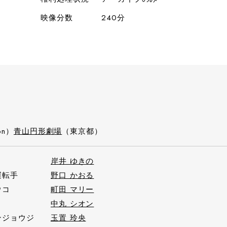
映像分数
240分
on）
青山円形劇場
（東京都）
岸井 ゆきの
運転手
野口 かおる
ウコ
町田 マリー
中丸 シオン
ンジョウジ
玉置 玲央