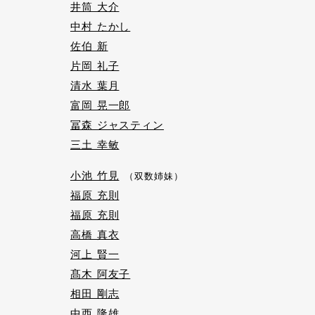
井筒 大介
中村 たかし
佐伯 新
片岡 礼子
清水 葉月
富岡 晃一郎
冨森 ジャスティン
三土 幸敏
小池 竹見
（双数姉妹）
福原 充則
福原 充則
高橋 真衣
河上 賢一
髙木 阿友子
相田 剛志
中西 隆雄