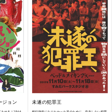
ージョン
未遂の犯罪王
みせる！1946
銀行強盗になりたかった兄のために、存在しない犯罪