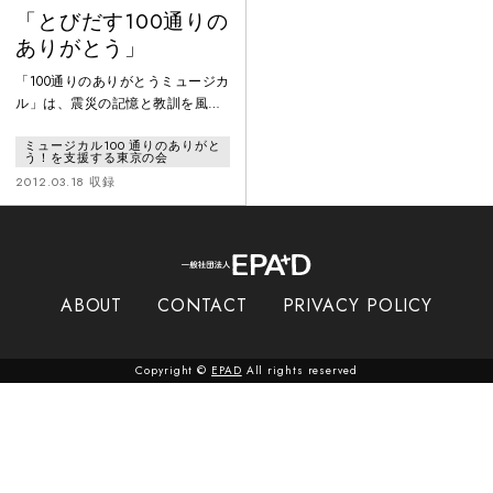
「とびだす100通りの
ありがとう」
「100通りのありがとうミュージカ
ル」は、震災の記憶と教訓を風化
させないため、そして震災を経験
ミュージカル100 通りのありがと
していない子どもたちにもその記
う！を支援する東京の会
憶と教訓を伝えるため、地域や時
2012.03.18 収録
空を超えて人類共通の財産となる
ように、という思いが込められて
います。
ABOUT
CONTACT
PRIVACY POLICY
Copyright ©
EPAD
All rights reserved