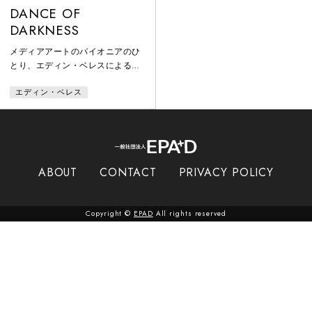
DANCE OF
DARKNESS
メディアアートのパイオニアのひ
とり、エディン・ベレスによる舞
踏のドキュメンタリー。土方巽と
エディン・ベレス
大野一雄を押さえつつ、大駱駝艦
と麿赤兒、白虎社と大須賀勇のパ
フォーマンス映像とインタビュー
を中心に舞踏を紐解く。案内役は
細江英公や三宅一生の本に解説を
寄せるなど世界的に活躍する編集
ABOUT
CONTACT
PRIVACY POLICY
者・デザイナーのマーク・ホルボ
ーン。他に元藤燁子へのインタビ
ュー、芦川羊子の稽古風景なども
Copyright ©
EPAD
All rights reserved
収録。白虎社からは、蛭田早苗の
玉じゃり姫