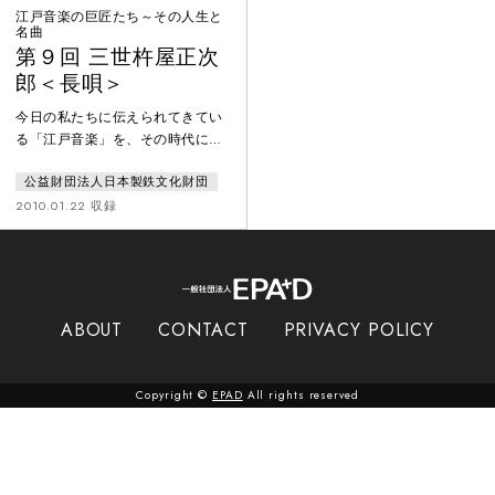
江戸音楽の巨匠たち～その人生と
名曲
第９回 三世杵屋正次
郎＜長唄＞
今日の私たちに伝えられてきてい
る「江戸音楽」を、その時代にあ
って創り、育んだ巨匠たちに焦点
公益財団法人日本製鉄文化財団
を当てたシリーズ。第9回は日本
一のメロディーライター 作曲の
2010.01.22 収録
秘密に迫る 三世杵屋正次郎対
談 竹内道敬、徳丸吉彦「元禄風
花見踊」 唄 東音本多
貞子、東音大森多津子、東音青島
静子、東音小林百合、東音小山孝
ABOUT
CONTACT
PRIVACY POLICY
恵 三味線 東音大塚睦子、
東音岩田喜美子、東音新井康子、
東音植松美名、東音佐々泰子「正
Copyright ©
EPAD
All rights reserved
次郎連獅子」