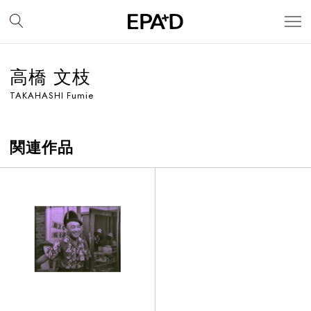
高橋 文枝
TAKAHASHI Fumie
関連作品