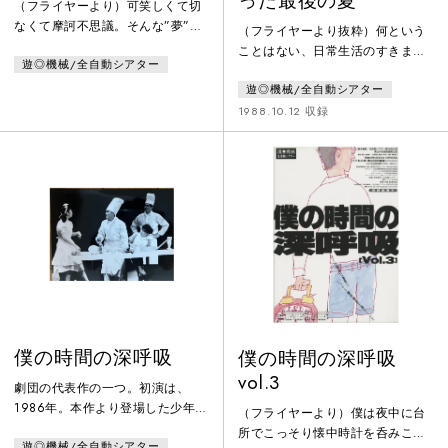
った最後の夏
（フライヤーより）可笑しくて切
なくて摩訶不思議。そんな”夢”の
（フライヤーより抜粋）何という
ような世界を描いてフェリーニを
ことはない、日常生活のすきまか
遊◎機械/全自動シアター
思わせる「遊◎機械／全自動シア
ら、ちょっとだけ顔をだしている
ター」が、今回、更なる”夢”の世
遊◎機械/全自動シアター
おもろくて、やがて哀しき出来事
界に挑戦します。舞台は、何故か
達。そんな、誰もが持っている些
1988.10.12 収録
未だ幕を開けることの出来ないと
細な出来事達を、紡いで、紡い
あるサーカス。そこに展開するの
で、少～しだけお見せします。子
は一座の座長の見果てぬ夢とも白
供部屋に生まれ、育ち、いろいろ
昼夢ともつかない幻想的な物語。
あってやがて最後に見るもの
飛べない人力飛行機、渡れない綱
は…。
渡り、乗れない玉乗り、そして開
かない幕…。白井晃、入魂の一
作。
僕の時間の深呼吸
僕の時間の深呼吸
vol.3
劇団の代表作の一つ。初演は、
1986年。本作より登場した少年
（フライヤーより）僕は夜中に台
「山田のぼる」は高泉淳子の当た
所でこっそり懐中時計を呑みこん
遊◎機械/全自動シアター