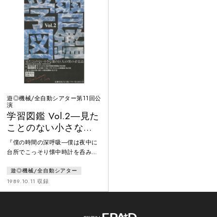
遊◎機械/全自動シアター第11回公
演
学習図鑑 Vol.2―見た
ことのない小さな海
の巨人の僕の必需品
『僕の時間の深呼吸―僕は夜中に
―
台所でこっそり懐中時計を呑みこ
んだ―』と並ぶ、「遊◎機械/全自
遊◎機械/全自動シアター
動シアター」の人気作。1987年に
初演された作品の再演である。高
1989.10.11 収録
泉淳子演じるロイド眼鏡、蝶ネク
タイ、半ズボンにランドセルとい
う姿の小学生・山田のぼる君が不