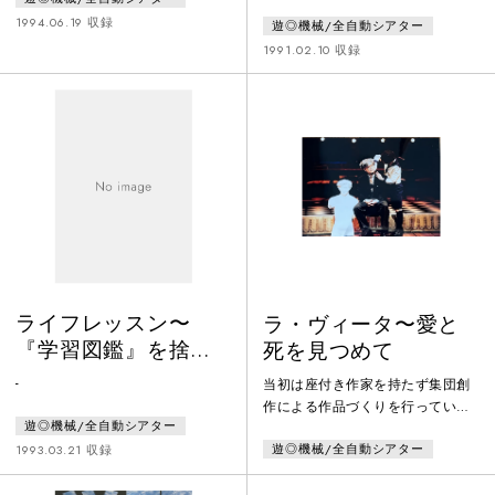
り役となる。
だ
1994.06.19 収録
遊◎機械/全自動シアター
1991.02.10 収録
ライフレッスン〜
ラ・ヴィータ〜愛と
『学習図鑑』を捨て
死を見つめて
去り巨人に挑む僕た
-
当初は座付き作家を持たず集団創
ちへ〜
作による作品づくりを行っていた
遊◎機械/全自動シアター
が、1991年初演の「ラ・ヴィー
遊◎機械/全自動シアター
タ」より、高泉淳子の戯曲を白井
1993.03.21 収録
晃が演出するというスタイルが定
着した。