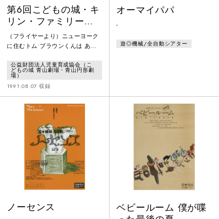
第6回こどもの城・キ
オーマイパパ
リン・ファミリー劇
-
場 青い鳥ポコペンラ
（フライヤーより）ニューヨーク
ンド「どんぐりと山
遊◎機械/全自動シアター
に住むトム•ブラウンくんは ある
猫」
日、お手紙をもらいました。“親愛
公益財団法人児童育成協会（こ
なるトム•ブラウンさまプリーズ•
どもの城 青山劇場・青山円形劇
カム•カム 来て下さい。困ってい
場）
ます。S•O•Sニャーオ 日本の
1991.08.07 収録
山猫大将より”トムくんは、もうう
れしくって ビョ〜ンビョンと日本
の我不知山にやってきました。待
っていたのは、困った顔の山猫大
将と家来のトラスケさん。いった
い全体 なんでしょう？おお！
OH！そこへやってきました
ノーセンス
ベビールーム 僕が喋