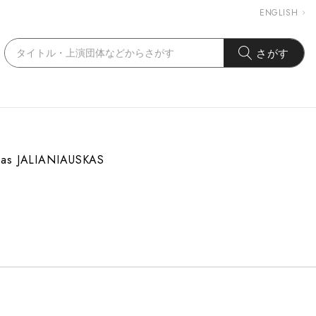
ENGLISH
さがす
das JALIANIAUSKAS