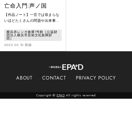
亡命入門:声ノ国
【作品ノート】一言では収まらな
いほどたくさんの問題や出来事が
いっぺんに やってきた2020年。
横浜赤レンガ倉庫1号館［公益財
全世界でコロナウイルスが猛威を
団法人横浜市芸術文化振興財
ふるい、ストレスや意見の違いが
団］
表面化し、分断や差別、ヘイト、
2022.02.10 収録
ハラスメントがネットでも実社会
でも横行しています。同時に、そ
れらと向き合い、 戦う人も増えて
きています。2019年に受賞した前
作「亡命入門: 夢ノ国」は、差別
ABOUT
CONTACT
PRIVACY POLICY
意識と分断、コンテンポラリーダ
ンス界の自明性 など、所謂「
Copyright ©
EPAD
All rights reserved