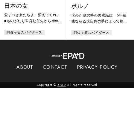
日本の女
ポルノ
愛すべき女たちよ、消えてくれ。
僕の21歳の時の美意識は 6年後
■ものがたり単身赴任先から半年
他ならぬ僕自身の手によって根こ
ぶりに家に帰って来た男は、妻の
そぎ汚される…。長塚圭史■ものが
阿佐ヶ谷スパイダース
阿佐ヶ谷スパイダース
浮気現場に遭遇、キレて半殺しに
たり旗揚げ公演『アジャピートオ
してしまう。そこに現れた息子の
ジョパ』に新たな一本を追加して
担任教師、姉から虐待を受けてい
リメイク。坂の多い町を舞台に三
た義弟、サディスティックな謎の
組の男女の恋物語を描く。一組目
セールスマン。男たちは女への恨
は子どもができない若い夫婦。あ
みを晴らす道具として半死の女を
る日夫が家に帰ると、妻が見知ら
ABOUT
CONTACT
PRIVACY POLICY
虐待する。プラトニックな恋愛に
ぬ青年を拉致監禁し「自分が生ん
励む高校生の息子も、恋人が組織
だ子どもだ」と言い張って育児を
売春の一員だったと知り、女を恨
始めている。二組目は心と体を傷
Copyright ©
EPAD
All rights reserved
んでいた。その時、日本を突然の
つけ合いながらも別れられない着
大地震が襲
ぐるみ