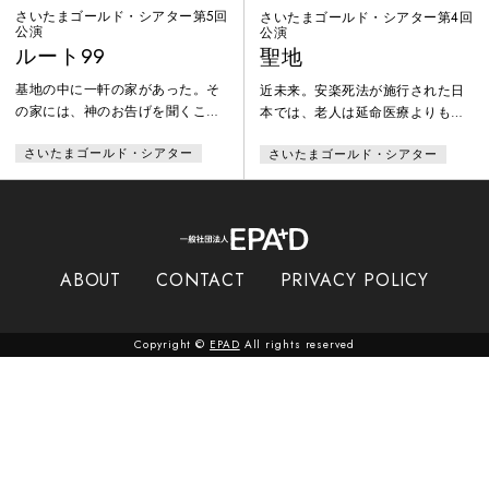
さいたまゴールド・シアター第5回
さいたまゴールド・シアター第4回
公演
公演
ルート99
聖地
基地の中に一軒の家があった。そ
近未来。安楽死法が施行された日
の家には、神のお告げを聞くこと
本では、老人は延命医療よりも
が出来る“ミラ”と呼ばれる老女
「最適な死」「りっぱな最期」を
さいたまゴールド・シアター
さいたまゴールド・シアター
と、若い姉妹が住んでいた。ある
のぞむように求められていた。エ
日、基地のフェンスに沿って島を
コロジーという名の下に排除さ
南北に貫く国道、通称「ルート
れ、それぞれの場所で追いつめら
99」で島の名菓がバラまかれると
れていく老人たち――。そんな
いう事件が起こる。翌日警察は商
時、ある老人ホームでかつてのア
品を港へ運んでいたトラックの運
イドル歌手の死亡が報じられると
ABOUT
CONTACT
PRIVACY POLICY
転手を逮捕する。と同時に一人の
同時に、その死には不審な点が多
映写技師が消息を絶つ。基地内の
いことがわかった。元ファンクラ
映画館で働くそのタチバナという
ブのメンバーたちは彼女の入所し
Copyright ©
EPAD
All rights reserved
若い男は、ミラの家で暮らす姉と
ていた老人ホームに乗り込み、謝
密通してい
罪を要求するにと