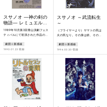
スサノオ ―神の剣の
スサノオ ～武流転生
物語― レミュエル・
～
ガリヴァ著「偽書倭
1989年10月第3回青山演劇フェス
（フライヤーより）ヤマトの民は
人伝」より
ティバルにて初演された作品のア
火の民なり。その身は鉄、その息
ンコール公演。当時まだ大阪を本
は炎。彼らの行くところ、山川
劇団☆新感線
劇団☆新感線
拠地にしていた「劇団☆新感線」
（やまかわ）ことごとに動（と
が大きく躍進する契機となった作
よ）み、国土（くにつち）みな震
1990.01.23 収録
1994.03.20 収録
品である。
（ゆ）りき。青山（あおやま）を
枯山（かれやま）となし河海（か
わうみ）をことごとに飲み干し、
国（くに）の内（うち）の人民
（ひとたみ）を多（おお）に死な
しむる。