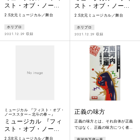
スト・オブ・ノース
スト・オブ・ノース
スター～北斗の拳
スター～北斗の拳
2.5次元ミュージカル／舞台
2.5次元ミュージカル／舞台
～』※2021年公演 キ
～』2021年公演
ャスト違い
ホリプロ
ホリプロ
2021.12.29 収録
2021.12.29 収録
ミュージカル 『フィスト・オブ・
正義の味方
ノーススター～北斗の拳～』
ミュージカル 『フィ
正義の味方とは、それ自体が正義
ではなく、正義の味方につく者の
スト・オブ・ノース
ことである。ならば、味方につく
スター～北斗の拳
2.5次元ミュージカル／舞台
南河内万歳一座
べき正義を探さねばならぬ。私達