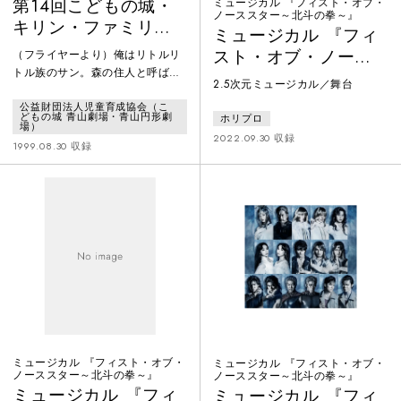
第14回こどもの城・
ミュージカル 『フィスト・オブ・
ノーススター～北斗の拳～』
キリン・ファミリー
ミュージカル 『フィ
劇場「リトルセブン
スト・オブ・ノース
（フライヤーより）俺はリトルリ
の冒険」
トル族のサン。森の住人と呼ばれ
スター～北斗の拳
2.5次元ミュージカル／舞台
てる。一年前、スノウホワイトっ
～』2022年公演
公益財団法人児童育成協会（こ
てかわいいお姫さまを助けて大活
どもの城 青山劇場・青山円形劇
ホリプロ
躍したのはいいんだが、結局、彼
場）
2022.09.30 収録
女はとっとと隣国にお嫁に行って
1999.08.30 収録
しまい、残ったのは傷ついた仲間
の七人だけ。それからみんなの仲
もギクシャクしちまって、結局森
の家には俺一人になっちまった。
そこにまた人間の女が逃げ込んで
きた。名前はレッドローズ。しか
も、性格はかなり悪い。でも、な
ぜか彼女の
ミュージカル 『フィスト・オブ・
ミュージカル 『フィスト・オブ・
ノーススター～北斗の拳～』
ノーススター～北斗の拳～』
ミュージカル 『フィ
ミュージカル 『フィ