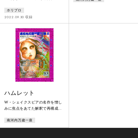
～』※2022年公演 キ
の正義とは何か？それは家族？恋
ャスト違い
ホリプロ
人？仕事？いや、私自身？社会正
2022.09.30 収録
義が消失した今をさ迷う。
ハムレット
W・シェイクスピアの名作を憎し
みに焦点をあてた解釈で再構成
し、レアティーズとの決闘をプロ
南河内万歳一座
レスの肉弾戦で実現。くり返す因
縁から抜け出せぬ人間のバカバカ
しさを描く。