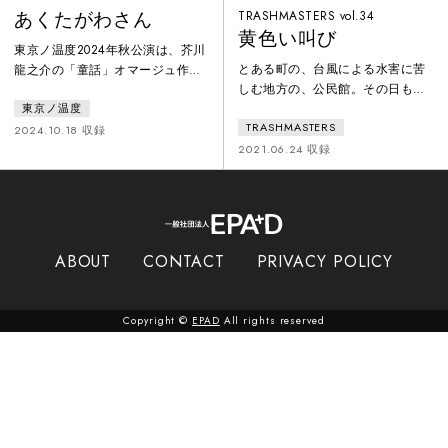
あくたがわさん
TRASHMASTERS vol.34
黄色い叫び
東京ノ温度2024年秋公演は、芥川
とある町の、台風による水害に苦
龍之介の「童話」オマージュ作品
しむ地方の、公民館。その日も台
です。純文学のイメージが強い芥
風は勢力を保ったまま接近してい
東京ノ温度
川龍之介ですが、実は児童文学の
TRASHMASTERS
た。そこには青年団のメンバー
執筆・普及にも熱心で、芥川自身
2024.10.18 収録
が、祭りの開催について協議する
2021.06.24 収録
が構想した童話集も刊行されてい
ために集められていた。祭りの開
ます。今回はその芥川童話の世界
催から、災害対策、人命の格差ま
を原点とした新作オリジナルスト
で話は及び、会議は紛糾する。や
ーリーを、Ｗキャストにて上演し
がて会議は終わり、解散したのだ
ます。都内某所に、ひっそりとた
が……付近で土砂崩れが発生し公
たずむお屋敷がありました。その
ABOUT
CONTACT
PRIVACY POLICY
民館は停電、町の中心からも孤立
お屋敷の主は「現代の魔術師」を
する。そこに、土砂崩れに巻き込
名乗る、なんだか怪しげな人物で
まれた青年団員が運び込まれてく
した。
Copyright ©
EPAD
All rights reserved
る……