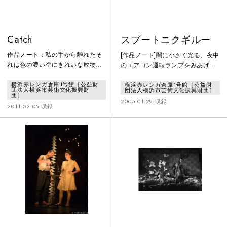
Catch
スプートニクギルー
作品ノート：私の手から離れたそ
[作品ノート]闇に小さく光る、夜中
れは色の濃い空にきれいな放物線
のエアコン運転ランプをみあげ
を描きあなたはそれをおとさぬよ
る。窓から雪みる犬。いつもひと
横浜赤レンガ倉庫1号館［公益財
横浜赤レンガ倉庫1号館［公益財
うに精一杯両手を伸ばす
つきりの、そのカタチのゆくすえ
団法人横浜市芸術文化振興財
団法人横浜市芸術文化振興財団］
を。シーツに広がる雪原、ひとが
団］
2005.01.29 収録
たキエル。 *トン
2011.02.05 収録
ネルの中、走るからだに目隠しし
てみえない百目で走ります。