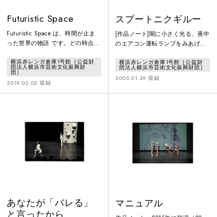
Futuristic Space
スプートニクギルー
Futuristic Space は、時間が止ま
[作品ノート]闇に小さく光る、夜中
った世界の物語 です。どの時点で
のエアコン運転ランプをみあげ
起こったことなのか、誰にもわか
る。窓から雪みる犬。いつもひと
横浜赤レンガ倉庫1号館［公益財
横浜赤レンガ倉庫1号館［公益財
りません。ある、とてつもない出
つきりの、そのカタチのゆくすえ
団法人横浜市芸術文化振興財
団法人横浜市芸術文化振興財団］
来事によって、色々な場所から見
を。シーツに広がる雪原、ひとが
団］
2005.01.29 収録
知らぬ人々が集まります。それぞ
たキエル。 *トン
2019.02.02 収録
れ が、複雑で暗い過去を隠し持っ
ネルの中、走るからだに目隠しし
たまま、新たな現実 と向き合うの
てみえない百目で走ります。
です。彼らは協力しあって、でき
る限り普通に感じられるような世
界に似たものを作ろうとします。
一人一人が抱える過去は、この物
語を通して明らか
あなたが「バレる」
マニュアル
と言ったから